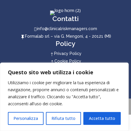
Contatti
info@clinicalriskmanagers.com

Formalab srl – via G. Mengoni, 4 - 20121 (MI)

Policy
Privacy Policy
!
Cookie Policy
!
Seguici sui social
Questo sito web utilizza i cookie
Utilizziamo i cookie per migliorare la tua esperienza di
navigazione, proporre annunci o contenuti personalizzati e
analizzare il traffico. Cliccando su "Accetta tutto",
acconsenti all'uso dei cookie.
Powered by SavoirAdv
Copyright©2026clinicalriskmanagers
P:IVA: 05969270825
Personalizza
Rifiuta tutto
Accetta tutto